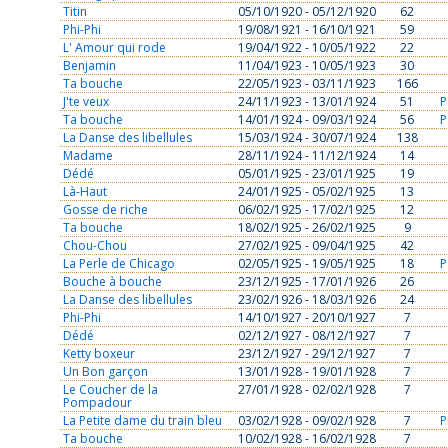
Titin
05/10/1920 - 05/12/1920
62
Phi-Phi
19/08/1921 - 16/10/1921
59
L' Amour qui rode
19/04/1922 - 10/05/1922
22
Benjamin
11/04/1923 - 10/05/1923
30
Ta bouche
22/05/1923 - 03/11/1923
166
J'te veux
24/11/1923 - 13/01/1924
51
P
Ta bouche
14/01/1924 - 09/03/1924
56
P
La Danse des libellules
15/03/1924 - 30/07/1924
138
Madame
28/11/1924 - 11/12/1924
14
Dédé
05/01/1925 - 23/01/1925
19
Là-Haut
24/01/1925 - 05/02/1925
13
Gosse de riche
06/02/1925 - 17/02/1925
12
Ta bouche
18/02/1925 - 26/02/1925
9
Chou-Chou
27/02/1925 - 09/04/1925
42
La Perle de Chicago
02/05/1925 - 19/05/1925
18
P
Bouche à bouche
23/12/1925 - 17/01/1926
26
La Danse des libellules
23/02/1926 - 18/03/1926
24
Phi-Phi
14/10/1927 - 20/10/1927
7
Dédé
02/12/1927 - 08/12/1927
7
Ketty boxeur
23/12/1927 - 29/12/1927
7
Un Bon garçon
13/01/1928 - 19/01/1928
7
Le Coucher de la
27/01/1928 - 02/02/1928
7
Pompadour
La Petite dame du train bleu
03/02/1928 - 09/02/1928
7
P
Ta bouche
10/02/1928 - 16/02/1928
7