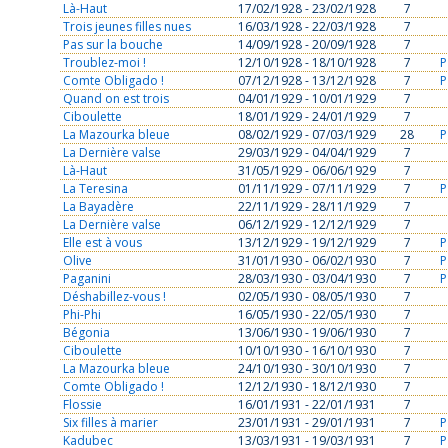
Là-Haut
17/02/1928 - 23/02/1928
7
Trois jeunes filles nues
16/03/1928 - 22/03/1928
7
Pas sur la bouche
14/09/1928 - 20/09/1928
7
Troublez-moi !
12/10/1928 - 18/10/1928
7
P
Comte Obligado !
07/12/1928 - 13/12/1928
7
P
Quand on est trois
04/01/1929 - 10/01/1929
7
Ciboulette
18/01/1929 - 24/01/1929
7
La Mazourka bleue
08/02/1929 - 07/03/1929
28
P
La Dernière valse
29/03/1929 - 04/04/1929
7
Là-Haut
31/05/1929 - 06/06/1929
7
La Teresina
01/11/1929 - 07/11/1929
7
P
La Bayadère
22/11/1929 - 28/11/1929
7
La Dernière valse
06/12/1929 - 12/12/1929
7
Elle est à vous
13/12/1929 - 19/12/1929
7
P
Olive
31/01/1930 - 06/02/1930
7
P
Paganini
28/03/1930 - 03/04/1930
7
P
Déshabillez-vous !
02/05/1930 - 08/05/1930
7
Phi-Phi
16/05/1930 - 22/05/1930
7
Bégonia
13/06/1930 - 19/06/1930
7
Ciboulette
10/10/1930 - 16/10/1930
7
La Mazourka bleue
24/10/1930 - 30/10/1930
7
Comte Obligado !
12/12/1930 - 18/12/1930
7
Flossie
16/01/1931 - 22/01/1931
7
Six filles à marier
23/01/1931 - 29/01/1931
7
P
Kadubec
13/03/1931 - 19/03/1931
7
P