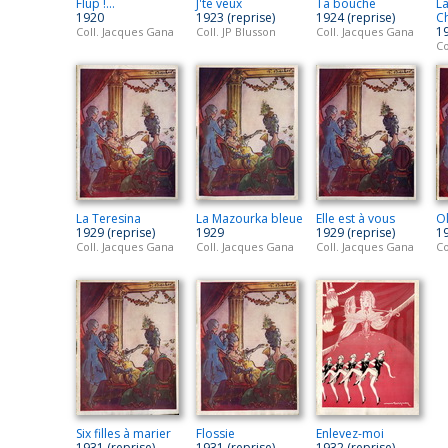
Flup !...
J'te veux
Ta bouche
La
1920
1923 (reprise)
1924 (reprise)
C
19
Coll. Jacques Gana
Coll. JP Blusson
Coll. Jacques Gana
Co
La Teresina
La Mazourka bleue
Elle est à vous
Ol
1929 (reprise)
1929
1929 (reprise)
19
Coll. Jacques Gana
Coll. Jacques Gana
Coll. Jacques Gana
Co
Six filles à marier
Flossie
Enlevez-moi
1931 (reprise)
1931 (reprise)
1932 (reprise)