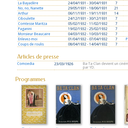
La Bayadère
24/04/1931 - 30/04/1931
7
No, no, Nanette
29/05/1931 - 18/06/1931
21
Arthur
06/11/1931 - 19/11/1931
14
Ciboulette
24/12/1931 - 30/12/1931
7
Comtesse Maritza
05/02/1932 - 11/02/1932
7
Paganini
19/02/1932 - 25/02/1932
7
Monsieur Beaucaire
04/03/1932 - 10/03/1932
7
Enlevez-moi
01/04/1932 - 07/04/1932
7
P
Coups de roulis
08/04/1932 - 14/04/1932
7
Articles de presse
Comoedia
23/03/1926
Ba-Ta-Clan devient un ciném
par YD.
Programmes