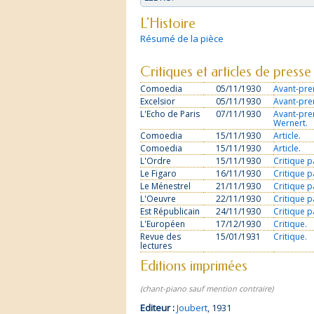
L'Histoire
Résumé de la pièce
Critiques et articles de presse
Comoedia
05/11/1930
Avant-pre
Excelsior
05/11/1930
Avant-pre
L'Echo de Paris
07/11/1930
Avant-pre
Wernert.
Comoedia
15/11/1930
Article.
Comoedia
15/11/1930
Article.
L'Ordre
15/11/1930
Critique p
Le Figaro
16/11/1930
Critique p
Le Ménestrel
21/11/1930
Critique p
L'Oeuvre
22/11/1930
Critique p
Est Républicain
24/11/1930
Critique 
L'Européen
17/12/1930
Critique.
Revue des
15/01/1931
Critique.
lectures
Editions imprimées
(chant-piano sauf mention contraire)
Editeur :
Joubert
, 1931