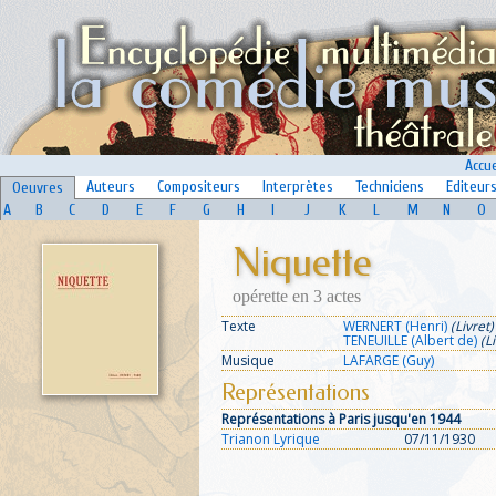
Accue
Auteurs
Compositeurs
Interprètes
Techniciens
Editeur
Oeuvres
A
B
C
D
E
F
G
H
I
J
K
L
M
N
O
Niquette
opérette en 3 actes
Texte
WERNERT (Henri)
(Livret)
TENEUILLE (Albert de)
(L
Musique
LAFARGE (Guy)
Représentations
Représentations à Paris jusqu'en 1944
Trianon Lyrique
07/11/1930