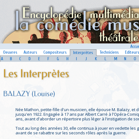
Accue
Oeuvres
Auteurs
Compositeurs
Techniciens
Editeur
Interprètes
A
B
C
D
E
F
G
H
I
J
K
L
M
N
O
Les Interprètes
BALAZY (Louise)
Née Mathon, petite-fille d'un musicien, elle épouse M. Balazy, et
jusqu'en 1922. Engagée à 17 ans par Albert Carré à l'Opéra-Comique
ans, avant d'aborder un répertoire plus léger à l'instigation de so
Tout au long des années 30, elle continua à jouer en vedette les 
avant de se rabattre sur les seconds rôles après la guerre.