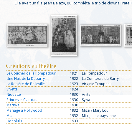
Elle avait un fils, Jean Balazy, qui compléta le trio de clowns Fratel
Créations au théâtre
Le Coucher de la Pompadour
1921
La Pompadour
Une Nuit de la Dubarry
1922
La Comtesse du Barry
La Rosière de Belleville
1923
Virginie Troupeau
Vivette
1924
Niquette
1930
Anita
Princesse Czardas
1930
Sylva
Mariska
1930
Mariage à Hollywood
1932
Mizzi / Mary Lou
Mia
1932
Mia, jeune paysanne
Honolulu
1933