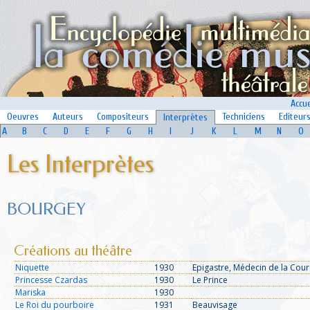
Accue
Oeuvres
Auteurs
Compositeurs
Techniciens
Editeur
Interprètes
A
B
C
D
E
F
G
H
I
J
K
L
M
N
O
Les Interprètes
BOURGEY
Créations au théâtre
Niquette
1930
Epigastre, Médecin de la Cour
Princesse Czardas
1930
Le Prince
Mariska
1930
Le Roi du pourboire
1931
Beauvisage