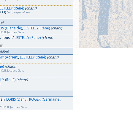
ESTELLY (René)
(chant)
933)
Coll. Jacques Gana
re)
S (Eliane de)
,
LESTELLY (René)
(chant)
)
Coll. Jacques Gana
 nous ! /
LESTELLY (René)
(chant)
er
éâtre)
MY (Adrien)
,
LESTELLY (René)
(chant)
)
né)
(chant)
)
Coll. Jacques Gana
LY (René)
(chant)
)
s) /
LORIS (Dany)
,
ROGER (Germaine)
,
35)
Coll. Jacques Gana