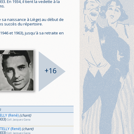
 En 1934, il tient la vedette à la
ms.
de sa naissance à Liège) au début de
des succès du répertoire.
1946 et 1963), jusqu'à sa retraite en
+16
)
ELLY (René)
(chant)
933)
Coll. Jacques Gana
TELLY (René)
(chant)
933)
Coll. Jacques Gana