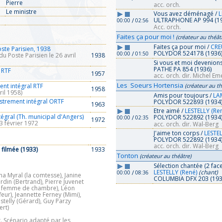
Pierre
acc. orch.
Le ministre
Vous avez déménagé /
L
ULTRAPHONE AP 994 (1
/
00:00
02:56
Acc. orch.
Faites ça pour moi !
(créateur au théât
Faites ça pour moi /
CREU
ste Parisien, 1938
POLYDOR 524178 (1936
/
00:00
01:50
u Poste Parisien le 26 avril
1938
Si vous et moi devenions
PATHE PA 854 (1936)
l RTF
1957
acc. orch. dir. Michel Em
Les Soeurs Hortensia
ent intégral RTF
(créateur au th
1958
ril 1958)
Amis pour toujours /
LA
istrement intégral ORTF
POLYDOR 522893 (1934
1963
Etre aimé /
LESTELLY (Re
égral (Th. municipal d'Angers)
POLYDOR 522892 (1934
/
00:00
02:35
1972
3 février 1972
acc. orch. dir. Wal-Berg
J'aime ton corps /
LESTEL
POLYDOR 522892 (1934
acc. orch. dir. Wal-Berg
 filmée (1933)
1933
Tonton
(créateur au théâtre)
Sélection chantée (2 face
LESTELLY (René)
(chant)
/
00:00
08:36
a Myral (la comtesse), Janine
COLUMBIA DFX 203 (19
din (Bertrand), Pierre Juvenet
(la femme de chambre), Léon
eur), Jeannette Ferney (Mimi),
estelly (Gérard), Guy Parzy
ert)
. Scénario adapté par les