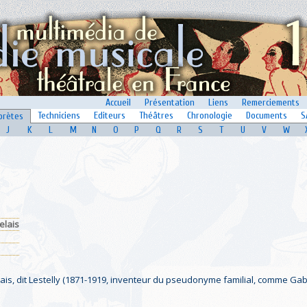
Accueil
Présentation
Liens
Remerciements
Techniciens
Editeurs
Théâtres
Chronologie
Documents
S
prètes
J
K
L
M
N
O
P
Q
R
S
T
U
V
W
elais
lais, dit Lestelly (1871-1919, inventeur du pseudonyme familial, comme Gabi