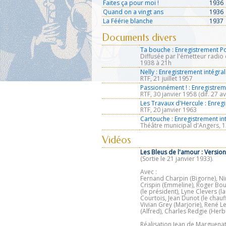
Faites ça pour moi !
1936
Quand on a vingt ans
1936
La Féérie blanche
1937
Documents divers
Ta bouche : Enregistrement Po
Diffusée par l'émetteur radio d
1938 à 21h
Nelly : Enregistrement intégra
RTF, 21 juillet 1957
Passionnément ! : Enregistrem
RTF, 30 janvier 1958 (dif. 27 av
Les Travaux d'Hercule : Enreg
RTF, 20 janvier 1963
Cartouche : Enregistrement int
Théâtre municipal d'Angers, 1
Vidéos
Les Bleus de l'amour :
Version
(Sortie le 21 janvier 1933).
Avec :
Fernand Charpin (Bigorne), Nin
Crispin (Emmeline), Roger Bour
(le président), Lyne Clevers 
Courtois, Jean Dunot (le chauff
Vivian Grey (Marjorie), René L
(Alfred), Charles Redgie (Herb
Réalisation Jean de Marguenat