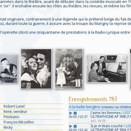
années dans le théâtre, avant de débuter dans la comédie musicale en 1933.
 1er". Il enchaîne ensuite les rôles au théâtre, les revues, et même les fil
était originaire, contrairement à une légende qui le prétend belge du fait 
is où, durant toute la guerre, il assure avec la troupe du Marigny la reprise 
et l'opérette (dont une cinquantaine de prestations à la Radio-Lyrique entre 
Enregistrements 78T
Robert Lunel
A la belle bergère
(créateur au théâtre
René, vendeur
J'aime les femmes /
LEST
ULTRAPHONE AP 998 (1
/
Pitoleano
00:00
02:37
acc. orch.
François Mézailles
Si je m'étais couché /
LES
Micky
ULTRAPHONE AP 994 (1
/
00:00
02:42