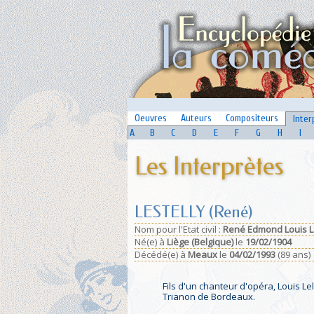
Oeuvres
Auteurs
Compositeurs
Inter
A
B
C
D
E
F
G
H
I
Les Interprètes
LESTELLY (René)
Nom pour l'Etat civil :
René Edmond Louis L
Né(e)
à
Liège (Belgique)
le
19/02/1904
Décédé(e)
à
Meaux
le
04/02/1993
(89 ans)
Fils d'un chanteur d'opéra, Louis Le
Trianon de Bordeaux.