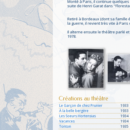
Monté à Paris, il continue quelques 
suite de Henri Garat dans "Florestan
Retiré à Bordeaux (dont sa famille 
la guerre, il revient très vite à Par
Il alterne ensuite le théâtre parlé 
1978.
Créations au théâtre
Le Garçon de chez Prunier
1933
À la belle bergère
1933
Les Soeurs Hortensias
1934
Vacances
1934
Tonton
1935