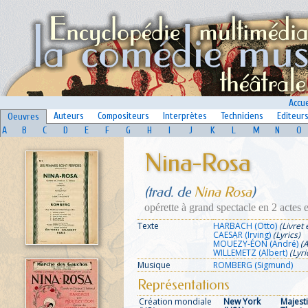
Accue
Auteurs
Compositeurs
Interprètes
Techniciens
Editeur
Oeuvres
A
B
C
D
E
F
G
H
I
J
K
L
M
N
O
Nina-Rosa
(trad. de
Nina Rosa
)
opérette à grand spectacle en 2 actes 
Texte
HARBACH (Otto)
(Livret 
CAESAR (Irving)
(Lyrics)
MOUËZY-ÉON (André)
(
WILLEMETZ (Albert)
(Lyri
Musique
ROMBERG (Sigmund)
Représentations
Création mondiale
New York
Majest