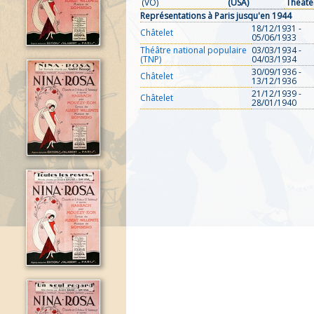
(VO)
(USA)
Theate
Représentations à Paris jusqu'en 1944
18/12/1931 -
Châtelet
05/06/1933
Théâtre national populaire
03/03/1934 -
(TNP)
04/03/1934
30/09/1936 -
Châtelet
13/12/1936
21/12/1939 -
Châtelet
28/01/1940