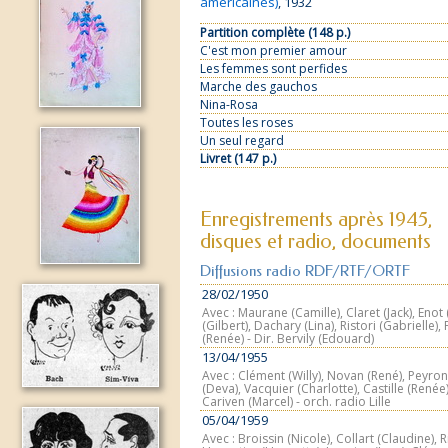
américaines)
, 1932
Partition complète (148 p.)
C'est mon premier amour
Les femmes sont perfides
Marche des gauchos
Nina-Rosa
Toutes les roses
Un seul regard
Livret (147 p.)
Enregistrements après 1945,
disques et radio, documents
Diffusions radio RDF/RTF/ORTF
28/02/1950
Avec : Maurane (Camille), Claret (Jack), Enot
(Gilbert), Dachary (Lina), Ristori (Gabrielle), F
(Renée) - Dir. Bervily (Edouard)
13/04/1955
Avec : Clément (Willy), Novan (René), Peyron
(Deva), Vacquier (Charlotte), Castille (Renée),
Cariven (Marcel) - orch. radio Lille
05/04/1959
Avec : Broissin (Nicole), Collart (Claudine), R