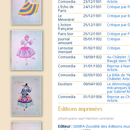
Comoedia
23/12/1931
Article.
L'Echo de
24/12/1931
Critique par 
Paris
Le
25/12/1931
Critique par M
Ménestrel
L'Action
25/12/1931
Critique par 
française
Paris Soir
25/12/1931
Critique par 
Journal
05/01/1932
Critique.
amusant
Larousse
01/02/1932
Critique.
mensuel
Comoedia
18/09/1932
Au Châtelet : 
Baugé dans "N
Comoedia
31/01/1933
Reprise à Nanc
Article.
Comoedia
02/03/1933
La 600e de "N
Châtelet. Artic
Excelsior
09/04/1933
Le démontage,
mécaniques de 
par Gabriel Re
Comoedia
01/10/1936
Reprise au Ch
Article.
Editions imprimées
(chant-piano sauf mention contraire)
Editeur :
SEMFA (Société des éditions mus