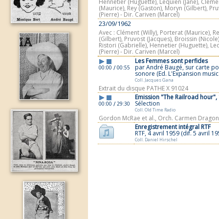
Hennetier (Huguette), Lequien (Jane), Clémen
(Maurice), Rey (Gaston), Moryn (Gilbert), Pru
(Pierre) - Dir. Cariven (Marcel)
23/09/1962
Avec : Clément (Willy), Porterat (Maurice), 
(Gilbert), Pruvost (Jacques), Broissin (Nicole)
Ristori (Gabrielle), Hennetier (Huguette), Leq
(Pierre) - Dir. Cariven (Marcel)
Les Femmes sont perfides
par André Baugé, sur carte po
/
00:00
00:55
sonore (Ed. L'Expansion music
Coll. Jacques Gana
Extrait du disque PATHE X 91024
Emission "The Railroad hour",
Sélection
/
00:00
29:30
Coll. Old Time Radio
Gordon McRae et al., Orch. Carmen Dragon
Enregistrement intégral RTF
RTF, 4 avril 1959 (dif. 5 avril 19
Coll. Daniel Hirschel