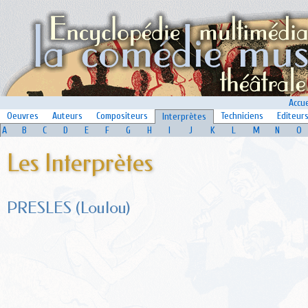
Accue
Oeuvres
Auteurs
Compositeurs
Techniciens
Editeur
Interprètes
A
B
C
D
E
F
G
H
I
J
K
L
M
N
O
Les Interprètes
PRESLES (Loulou)