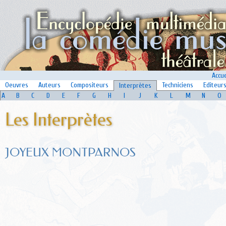
Accue
Oeuvres
Auteurs
Compositeurs
Techniciens
Editeur
Interprètes
A
B
C
D
E
F
G
H
I
J
K
L
M
N
O
Les Interprètes
JOYEUX MONTPARNOS