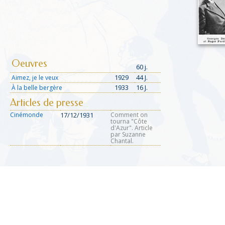
Oeuvres
60 j.
1929
44 J.
Aimez, je le veux
1933
16 J.
À la belle bergère
Articles de presse
Cinémonde
17/12/1931
Comment on
tourna "Côte
d'Azur". Article
par Suzanne
Chantal.