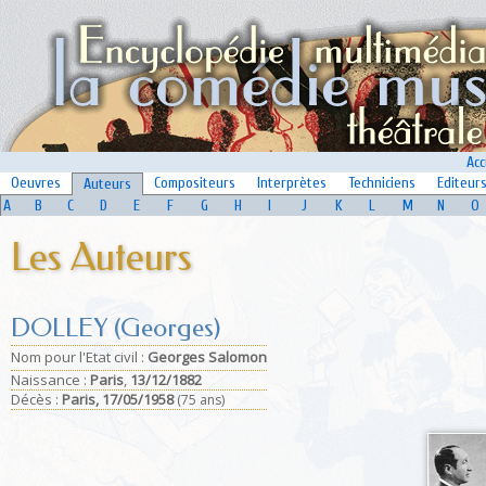
Acc
Oeuvres
Compositeurs
Interprètes
Techniciens
Editeur
Auteurs
A
B
C
D
E
F
G
H
I
J
K
L
M
N
O
Les Auteurs
DOLLEY (Georges)
Nom pour l'Etat civil :
Georges Salomon
Naissance :
Paris
,
13/12/1882
Déc
ès :
Paris,
17/05/1958
(75 ans)