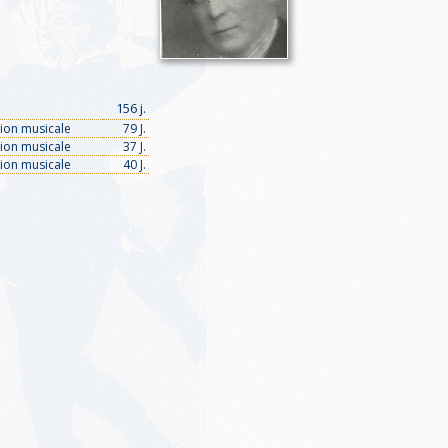
156 j.
tion musicale
79 J.
tion musicale
37 J.
tion musicale
40 J.