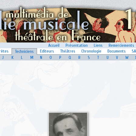
Accueil
Présentation
Liens
Remerciements
rètes
Editeurs
Théâtres
Chronologie
Documents
SA
Techniciens
J
K
L
M
N
O
P
Q
R
S
T
U
V
W