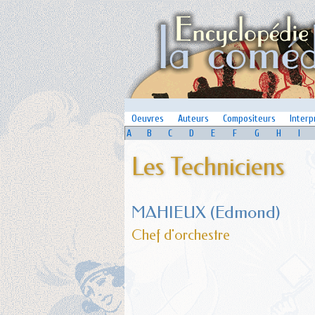
Oeuvres
Auteurs
Compositeurs
Interp
A
B
C
D
E
F
G
H
I
Les Techniciens
MAHIEUX (Edmond)
Chef d'orchestre