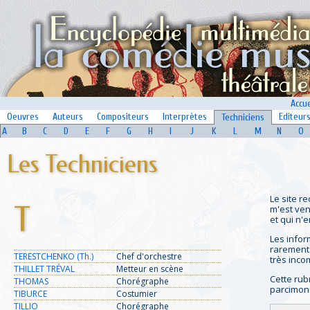
Accue
Oeuvres
Auteurs
Compositeurs
Interprètes
Editeur
Techniciens
A
B
C
D
E
F
G
H
I
J
K
L
M
N
O
Les Techniciens
Le site r
T
m'est ven
et qui n'e
Les infor
rarement 
TERESTCHENKO (Th.)
Chef d'orchestre
très inco
THILLET TRÉVAL
Metteur en scène
Cette rub
THOMAS
Chorégraphe
parcimon
TIBURCE
Costumier
TILLIO
Chorégraphe