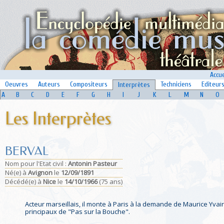
Accue
Oeuvres
Auteurs
Compositeurs
Techniciens
Editeur
Interprètes
A
B
C
D
E
F
G
H
I
J
K
L
M
N
O
Les Interprètes
BERVAL
Nom pour l'Etat civil :
Antonin Pasteur
Né(e)
à
Avignon
le
12/09/1891
Décédé(e)
à
Nice
le
14/10/1966
(75 ans)
Acteur marseillais, il monte à Paris à la demande de Maurice Yvain
principaux de "Pas sur la Bouche".