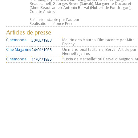
Beautramel), Georges Bever (Saïvah), Marguerite Ducouret
(Mme Beautramel), Antonin Berval (Hubert de Fondragon),
Colette Andris
Scénario adapté par l'auteur
Réalisation : Léonce Perret
Articles de presse
Cinémonde
30/03/1933
Maurin des Maures. Film raconté par Mireill
Brocey.
Ciné Magazine
24/01/1935
Un méridional taciturne, Berval. Article par
Henriette Janne.
Cinémonde
11/04/1935
"Justin de Marseille" ou Berval d'Avignon. Ar