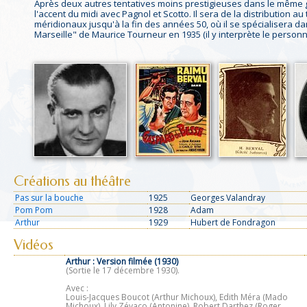
Après deux autres tentatives moins prestigieuses dans le même ge
l'accent du midi avec Pagnol et Scotto. Il sera de la distribution 
méridionaux jusqu'à la fin des années 50, où il se spécialisera dans
Marseille" de Maurice Tourneur en 1935 (il y interprète le personna
Créations au théâtre
Pas sur la bouche
1925
Georges Valandray
Pom Pom
1928
Adam
Arthur
1929
Hubert de Fondragon
Vidéos
Arthur :
Version filmée (1930)
(Sortie le 17 décembre 1930).
Avec :
Louis-Jacques Boucot (Arthur Michoux), Edith Méra (Mado
Michoux), Lily Zévaco (Antonine), Robert Darthez (Roger