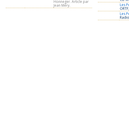
Honneger. Article par
Les P
Jean Méry.
ORTF,
Les P
Radio