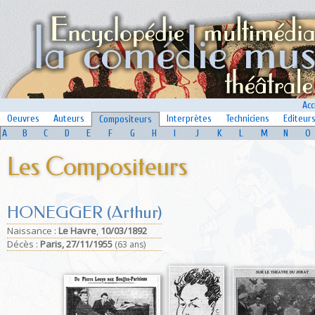
Acc
Oeuvres
Auteurs
Interprètes
Techniciens
Editeur
Compositeurs
A
B
C
D
E
F
G
H
I
J
K
L
M
N
O
Les Compositeurs
HONEGGER (Arthur)
Naissance :
Le Havre
,
10/03/1892
Déc
ès :
Paris,
27/11/1955
(63 ans)