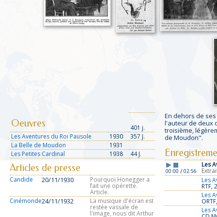
En dehors de ses
Oeuvres
l'auteur de deux o
401 j.
troisième, légère
Les Aventures du Roi Pausole
1930
357 J.
de Moudon".
La Belle de Moudon
1931
Enregistreme
Les Petites Cardinal
1938
44 J.
Les A
Articles de presse
Extra
/
00:00
02:56
Candide
20/11/1930
Pourquoi Honegger a
Les A
fait une opérette.
RTF, 
Article.
Les A
Cinémonde
24/11/1932
La musique d'écran est
ORTF,
restée vassale de
Les A
l'image, nous dit Arthur
CD MG