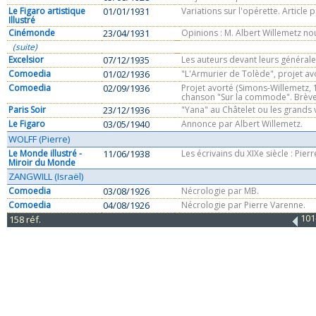
Le Figaro artistique
01/01/1931
Variations sur l'opérette. Article 
Illustré
Cinémonde
23/04/1931
Opinions : M. Albert Willemetz nou
(suite)
Excelsior
07/12/1935
Les auteurs devant leurs générales
Comoedia
01/02/1936
"L'Armurier de Tolède", projet avo
Comoedia
02/09/1936
Projet avorté (Simons-Willemetz, 1
chanson "Sur la commode". Brève
Paris Soir
23/12/1936
"Yana" au Châtelet ou les grands v
Le Figaro
03/05/1940
Annonce par Albert Willemetz.
WOLFF (Pierre)
Le Monde illustré -
11/06/1938
Les écrivains du XIXe siècle : Pier
Miroir du Monde
ZANGWILL (Israël)
Comoedia
03/08/1926
Nécrologie par MB.
Comoedia
04/08/1926
Nécrologie par Pierre Varenne.
101
158 réf.