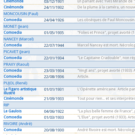
Cinémonde
03/12/1931
En parlant avec Yves Mirande de "
Cinémonde
24/11/1932
De la plume à la caméra, un nouve
MONCOUSIN (Paul)
Comoedia
24/04/1926
Les obsèques de Paul Moncousin.
MONET (Jean)
Comoedia
01/05/1935
"Folies et Prince", projet avorté (
NANCEY (Marcel)
Comoedia
22/07/1944
Marcel Nancey est mort. Nécrolog
PICAVET (Jean)
Comoedia
22/01/1934
"Le Capitaine Cradouble", non rép
PRAXY (Raoul)
Comoedia
23/03/1934
"Vingt ans", projet avorté (1933). A
Comoedia
22/08/1936
Article.
PUJOL (René)
Le Figaro artistique
01/01/1931
L'Opérette américaine. Article par
Illustré
Cinémonde
21/09/1933
Tout pour rien... et ses interprètes
RIP
Le Gaulois
04/06/1922
"La plus belle femme de France", 
Comoedia
01/03/1933
"L'Elue", projet avorté (1933). Artic
RIVOIRE (André)
Comoedia
20/08/1930
André Rivoire est mort. Nécrologi