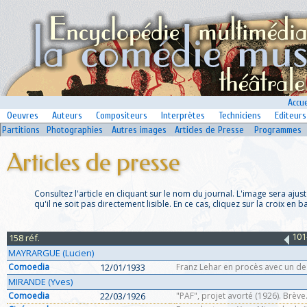
Accue
Oeuvres
Auteurs
Compositeurs
Interprètes
Techniciens
Editeurs
Partitions
Photographies
Autres images
Articles de Presse
Programmes
Articles de presse
Consultez l'article en cliquant sur le nom du journal. L'image sera ajustée
qu'il ne soit pas directement lisible. En ce cas, cliquez sur la croix en b
101
158 réf.
MAYRARGUE (Lucien)
Comoedia
12/01/1933
Franz Lehar en procès avec un de 
MIRANDE (Yves)
Comoedia
22/03/1926
"PAF", projet avorté (1926). Brève