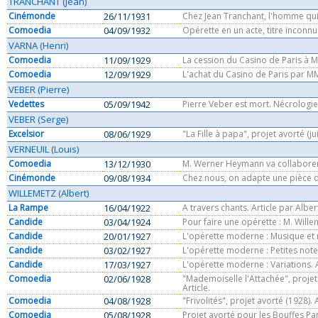
TRANCHANT (Jean)
Cinémonde
26/11/1931
Chez Jean Tranchant, l'homme qui é
Comoedia
04/09/1932
Opérette en un acte, titre inconnu
VARNA (Henri)
Comoedia
11/09/1929
La cession du Casino de Paris à M
Comoedia
12/09/1929
L'achat du Casino de Paris par MM
VEBER (Pierre)
Vedettes
05/09/1942
Pierre Veber est mort. Nécrologi
VEBER (Serge)
Excelsior
08/06/1929
"La Fille à papa", projet avorté (ju
VERNEUIL (Louis)
Comoedia
13/12/1930
M. Werner Heymann va collaborer a
Cinémonde
09/08/1934
Chez nous, on adapte une pièce de
WILLEMETZ (Albert)
La Rampe
16/04/1922
A travers chants. Article par Alber
Candide
03/04/1924
Pour faire une opérette : M. Wille
Candide
20/01/1927
L'opérette moderne : Musique et m
Candide
03/02/1927
L'opérette moderne : Petites note
Candide
17/03/1927
L'opérette moderne : Variations. A
Comoedia
02/06/1928
"Mademoiselle l'Attachée", projet 
Article.
Comoedia
04/08/1928
"Frivolités", projet avorté (1928). A
Comoedia
05/08/1928
Projet avorté pour les Bouffes Pari