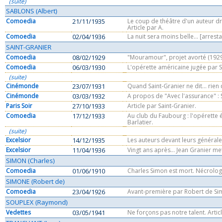
(suite)
SABLONS (Albert)
Comoedia
21/11/1935
Le coup de théâtre d'un auteur dra
Article par A.
Comoedia
02/04/1936
La nuit sera moins belle... [arrest
SAINT-GRANIER
Comoedia
08/02/1929
"Mouramour", projet avorté (1929
Comoedia
06/03/1930
L'opérette américaine jugée par Sa
(suite)
Cinémonde
23/07/1931
Quand Saint-Granier ne dit... rien 
Cinémonde
03/03/1932
A propos de "Avec l'assurance" : S
Paris Soir
27/10/1933
Article par Saint-Granier.
Comoedia
17/12/1933
Au club du Faubourg : l'opérette 
Barlatier.
(suite)
Excelsior
14/12/1935
Les auteurs devant leurs générales
Excelsior
11/04/1936
Vingt ans après... Jean Granier me
SIMON (Charles)
Comoedia
01/06/1910
Charles Simon est mort. Nécrolog
SIMONE (Robert de)
Comoedia
23/04/1926
Avant-première par Robert de Si
SOUPLEX (Raymond)
Vedettes
03/05/1941
Ne forçons pas notre talent. Arti