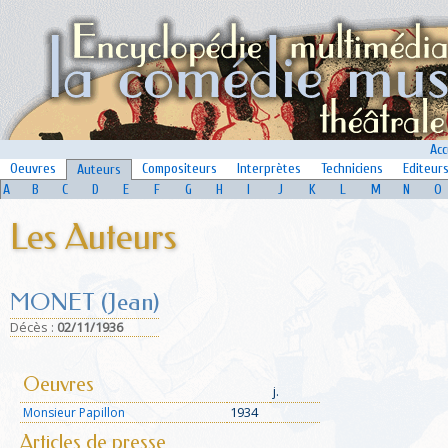
Acc
Oeuvres
Compositeurs
Interprètes
Techniciens
Editeur
Auteurs
A
B
C
D
E
F
G
H
I
J
K
L
M
N
O
Les Auteurs
MONET (Jean)
Déc
ès :
02/11/1936
Oeuvres
j.
1934
Monsieur Papillon
Articles de presse