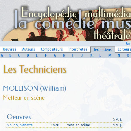
Acc
Oeuvres
Auteurs
Compositeurs
Interprètes
Editeur
Techniciens
A
B
C
D
E
F
G
H
I
J
K
L
M
N
O
Les Techniciens
MOLLISON (William)
Metteur en scène
Oeuvres
570 j.
No, no, Nanette
1926
mise en scène
570 J.