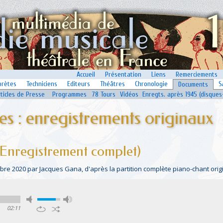
Accueil
Présentation
Liens
Remerciements
prètes
Techniciens
Editeurs
Théâtres
Chronologie
S
Documents
rticles de Presse
Programmes
78 Tours
Vidéos
Enregts. après 1945 (disques
s : enregistrements originaux
Enregistrement complet)
e 2020 par Jacques Gana, d'après la partition complète piano-chant origin
02:11