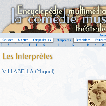
Accue
Oeuvres
Auteurs
Compositeurs
Techniciens
Editeur
Interprètes
A
B
C
D
E
F
G
H
I
J
K
L
M
N
O
Les Interprètes
VILLABELLA (Miguel)