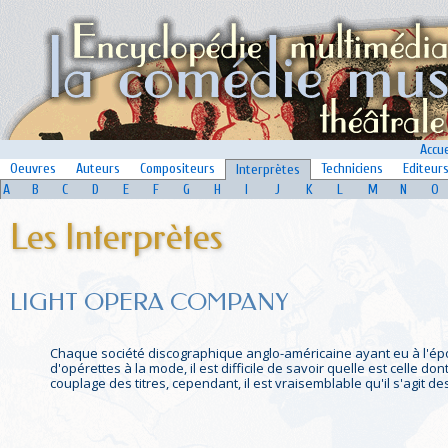
Accue
Oeuvres
Auteurs
Compositeurs
Techniciens
Editeur
Interprètes
A
B
C
D
E
F
G
H
I
J
K
L
M
N
O
Les Interprètes
LIGHT OPERA COMPANY
Chaque société discographique anglo-américaine ayant eu à l'ép
d'opérettes à la mode, il est difficile de savoir quelle est celle
couplage des titres, cependant, il est vraisemblable qu'il s'agit 