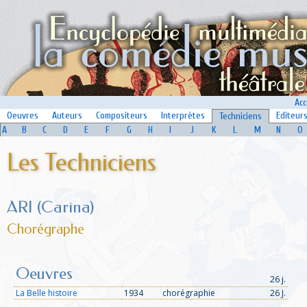
Acc
Oeuvres
Auteurs
Compositeurs
Interprètes
Editeur
Techniciens
A
B
C
D
E
F
G
H
I
J
K
L
M
N
O
Les Techniciens
ARI (Carina)
Chorégraphe
Oeuvres
26 j.
La Belle histoire
1934
chorégraphie
26 J.