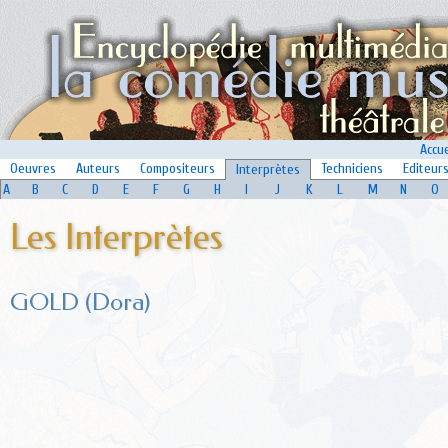
Accue
Oeuvres
Auteurs
Compositeurs
Techniciens
Editeur
Interprètes
A
B
C
D
E
F
G
H
I
J
K
L
M
N
O
Les Interprètes
GOLD (Dora)