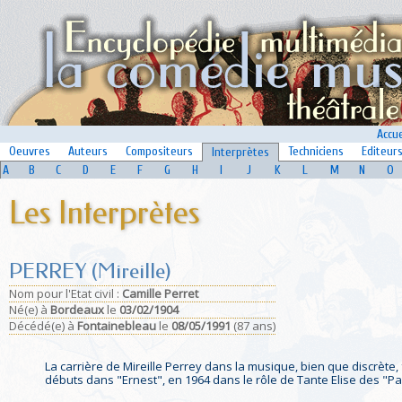
Accue
Oeuvres
Auteurs
Compositeurs
Techniciens
Editeur
Interprètes
A
B
C
D
E
F
G
H
I
J
K
L
M
N
O
Les Interprètes
PERREY (Mireille)
Nom pour l'Etat civil :
Camille Perret
Né(e)
à
Bordeaux
le
03/02/1904
Décédé(e)
à
Fontainebleau
le
08/05/1991
(87 ans)
La carrière de Mireille Perrey dans la musique, bien que discrète,
débuts dans "Ernest", en 1964 dans le rôle de Tante Elise des "Pa