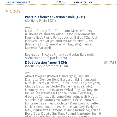
Le Flirt ambulant
1938
Jeannette Toc
Vidéos
Pas sur la bouche :
Version filmée (1931)
(Sortie le 9 juin 1931).
Avec :
Nicolas Rimsky (Eric Thomson), Mireille Perrey
(Gilberte Valandray), Alice Tissot (Mademoiselle
Poumaillac), Pierre Ferval, Lucien Gallas (Charley),
Jacques Grétillat (Valandray), Madeleine Guitty
(Madame Foin), Jane Marny (Huguette), Pierre
Moreno (Faradel)
Réalisation Nicolas Rimsky et Nicolas Evreinoff.
Scénario adapté par l'auteur.
Dédé :
Version filmée (1934)
01:17:33
(Sortie le 22 décembre 1934)
Avec :
Albert Préjean (Robert Dauvergne), Danielle
Darrieux (Denise), René Bergeron (M. Chausson),
Mireille Perrey (Odette), Louis Baron Fils (Leroydet),
Claude Dauphin (Dédé), Pierre Piérade (Toto),
Hennery (le commissaire), Orbal, Cey, Gerbey, de
Bruey (les grévistes), Léonce Corne (l'orateur),
Georges Cahuzac (le contrôleur principal), Nadia
Sibirskaïa (la Môme), Yo Darven, Cécile Lemaire,
Fontaine (les amies d'Odette), Dany Loris, Ginette
Leclerc (les deux poules), Pierre Larquey, Evelyne
May, Mauricette Olamens, Viviane Romance, Ariane
Borg, Suzy Delair, Guy Rap, Roland Armontel, les 16
BlueBell Girls, les 18 Parisian Shop Beauties