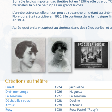
Son rôle le plus important au théâtre fut en 1930 le rôle titre du
musicales, la pièce ne fut pas un grand succès.
L'année suivante, elle prit un peu sa revanche en créant au cinéma
Flory qui s'était suicidée en 1926. Elle continua dans la musique
en 1934.
Après quoi on la vit surtout au cinéma, dans des rôles parlés, et 
Créations au théâtre
Ernest
1924
Jacqueline
Divin mensonge
1926
Huguette
La Teresina
1927
La Térésina
Déshabillez-vous !
1928
Dodine
Arthur
1929
Antonine
Rosy
1930
Rose Pastel ("Rosy")