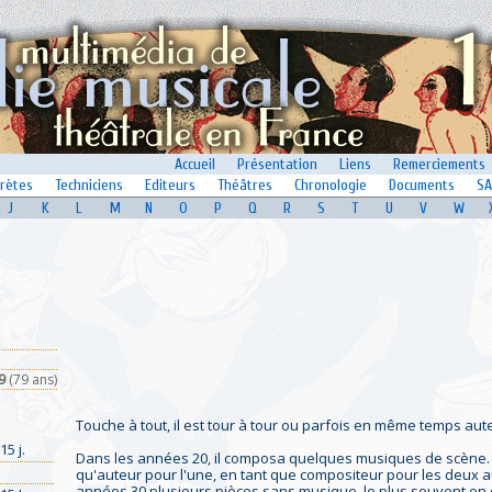
Accueil
Présentation
Liens
Remerciements
prètes
Techniciens
Editeurs
Théâtres
Chronologie
Documents
SA
J
K
L
M
N
O
P
Q
R
S
T
U
V
W
9
(79 ans)
Touche à tout, il est tour à tour ou parfois en même temps aute
15 j.
Dans les années 20, il composa quelques musiques de scène. Out
qu'auteur pour l'une, en tant que compositeur pour les deux au
années 30 plusieurs pièces sans musique, le plus souvent en 