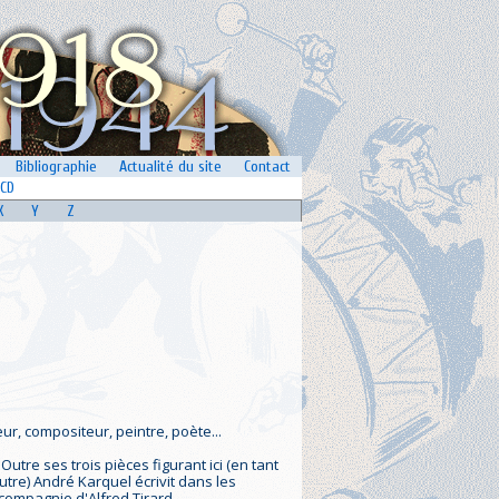
Bibliographie
Actualité du site
Contact
CD
X
Y
Z
ur, compositeur, peintre, poète...
re ses trois pièces figurant ici (en tant
tre) André Karquel écrivit dans les
compagnie d'Alfred Tirard.