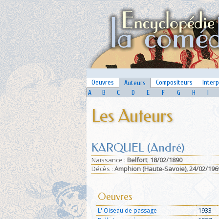
Oeuvres
Compositeurs
Inter
Auteurs
A
B
C
D
E
F
G
H
I
Les Auteurs
KARQUEL (André)
Naissance :
Belfort
,
18/02/1890
Déc
ès :
Amphion (Haute-Savoie),
24/02/196
Oeuvres
1933
L' Oiseau de passage