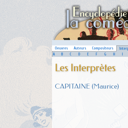
Oeuvres
Auteurs
Compositeurs
Inter
A
B
C
D
E
F
G
H
I
Les Interprètes
CAPITAINE (Maurice)