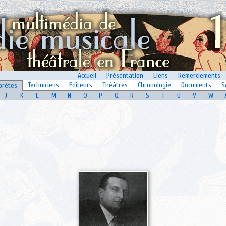
Accueil
Présentation
Liens
Remerciements
Techniciens
Editeurs
Théâtres
Chronologie
Documents
S
prètes
J
K
L
M
N
O
P
Q
R
S
T
U
V
W