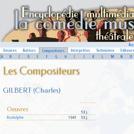
Acc
Oeuvres
Auteurs
Interprètes
Techniciens
Editeur
Compositeurs
A
B
C
D
E
F
G
H
I
J
K
L
M
N
O
Les Compositeurs
GILBERT (Charles)
Oeuvres
53 j.
Rodolphe
1941
53 J.