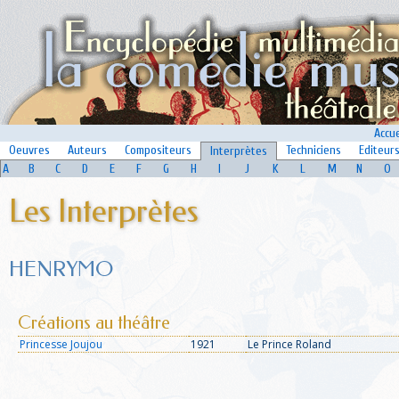
Accue
Oeuvres
Auteurs
Compositeurs
Techniciens
Editeur
Interprètes
A
B
C
D
E
F
G
H
I
J
K
L
M
N
O
Les Interprètes
HENRYMO
Créations au théâtre
Princesse Joujou
1921
Le Prince Roland