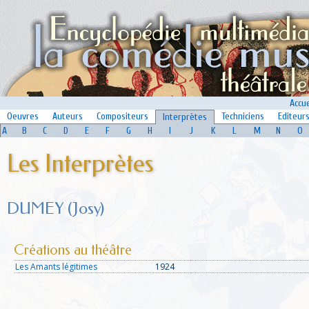
Accue
Oeuvres
Auteurs
Compositeurs
Techniciens
Editeur
Interprètes
A
B
C
D
E
F
G
H
I
J
K
L
M
N
O
Les Interprètes
DUMEY (Josy)
Créations au théâtre
Les Amants légitimes
1924