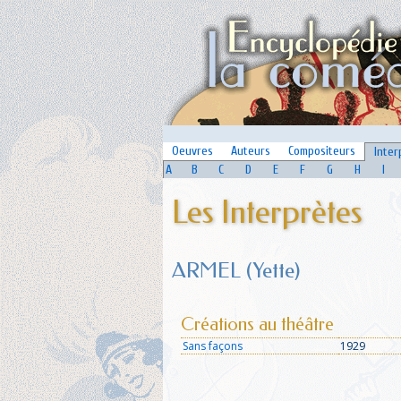
Oeuvres
Auteurs
Compositeurs
Inter
A
B
C
D
E
F
G
H
I
Les Interprètes
ARMEL (Yette)
Créations au théâtre
Sans façons
1929