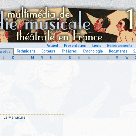
Accueil
Présentation
Liens
Remerciements
Techniciens
Editeurs
Théâtres
Chronologie
Documents
S
prètes
J
K
L
M
N
O
P
Q
R
S
T
U
V
W
La Manucure