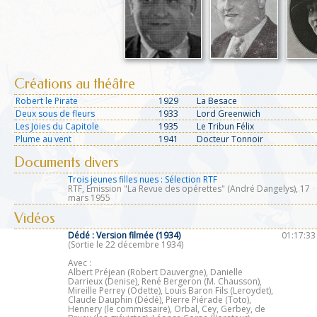
Créations au théâtre
Robert le Pirate
1929
La Besace
Deux sous de fleurs
1933
Lord Greenwich
Les Joies du Capitole
1935
Le Tribun Félix
Plume au vent
1941
Docteur Tonnoir
Documents divers
Trois jeunes filles nues : Sélection RTF
RTF, Emission "La Revue des opérettes" (André Dangelys), 17
mars 1955
Vidéos
Dédé :
Version filmée (1934)
01:17:33
(Sortie le 22 décembre 1934)
Avec :
Albert Préjean (Robert Dauvergne), Danielle
Darrieux (Denise), René Bergeron (M. Chausson),
Mireille Perrey (Odette), Louis Baron Fils (Leroydet),
Claude Dauphin (Dédé), Pierre Piérade (Toto),
Hennery (le commissaire), Orbal, Cey, Gerbey, de