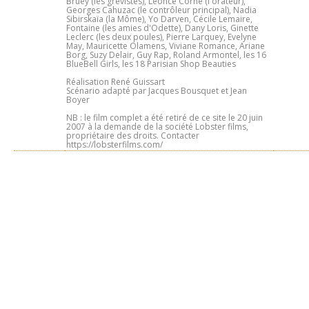
Bruey (les grévistes), Léonce Corne (l'orateur),
Georges Cahuzac (le contrôleur principal), Nadia
Sibirskaïa (la Môme), Yo Darven, Cécile Lemaire,
Fontaine (les amies d'Odette), Dany Loris, Ginette
Leclerc (les deux poules), Pierre Larquey, Evelyne
May, Mauricette Olamens, Viviane Romance, Ariane
Borg, Suzy Delair, Guy Rap, Roland Armontel, les 16
BlueBell Girls, les 18 Parisian Shop Beauties
Réalisation René Guissart
Scénario adapté par Jacques Bousquet et Jean
Boyer
NB : le film complet a été retiré de ce site le 20 juin
2007 à la demande de la société Lobster films,
propriétaire des droits. Contacter
https://lobsterfilms.com/