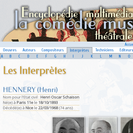
Accue
Oeuvres
Auteurs
Compositeurs
Techniciens
Editeur
Interprètes
A
B
C
D
E
F
G
H
I
J
K
L
M
N
O
Les Interprètes
HENNERY (Henri)
Nom pour l'Etat civil :
Henri Oscar Schaison
Né(e)
à
Paris 11e
le
18/10/1893
Décédé(e)
à
Nice
le
22/03/1968
(74 ans)