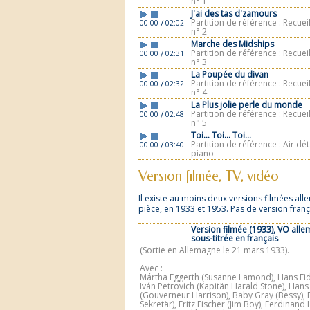
n° 1
J'ai des tas d'zamours
Partition de référence : Recuei
/
00:00
02:02
n° 2
Marche des Midships
Partition de référence : Recuei
/
00:00
02:31
n° 3
La Poupée du divan
Partition de référence : Recuei
/
00:00
02:32
n° 4
La Plus jolie perle du monde
Partition de référence : Recuei
/
00:00
02:48
n° 5
Toi... Toi... Toi...
Partition de référence : Air dé
/
00:00
03:40
piano
Version filmée, TV, vidéo
Il existe au moins deux versions filmées al
pièce, en 1933 et 1953. Pas de version franç
Version filmée (1933), VO all
sous-titrée en français
(Sortie en Allemagne le 21 mars 1933).
Avec :
Mártha Eggerth (Susanne Lamond), Hans Fide
Iván Petrovich (Kapitän Harald Stone), Han
(Gouverneur Harrison), Baby Gray (Bessy), 
Sekretär), Fritz Fischer (Jim Boy), Ferdinand