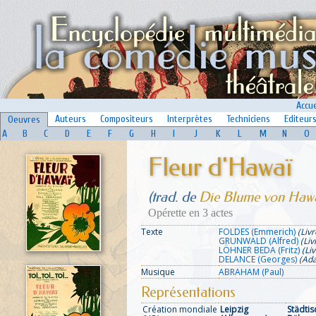
Accue
Auteurs
Compositeurs
Interprètes
Techniciens
Editeur
Oeuvres
A
B
C
D
E
F
G
H
I
J
K
L
M
N
O
Fleur d'Hawaï
(trad. de
Die Blume von Hawa
Opérette en 3 actes
Texte
FOLDES (Emmerich)
(Livr
GRUNWALD (Alfred)
(Liv
LÖHNER BEDA (Fritz)
(Liv
DELANCE (Georges)
(Ada
Musique
ABRAHAM (Paul)
Représentations
Création mondiale
Leipzig
Städtis