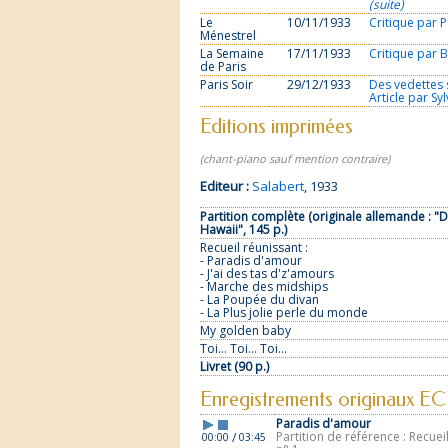
(suite)
Le
10/11/1933
Critique par P
Ménestrel
La Semaine
17/11/1933
Critique par 
de Paris
Paris Soir
29/12/1933
Des vedettes 
Article par Sy
Editions imprimées
(chant-piano sauf mention contraire)
Editeur :
Salabert
, 1933
Partition complète (originale allemande : "
Hawaii", 145 p.)
Recueil réunissant :
- Paradis d'amour
- J'ai des tas d'z'amours
- Marche des midships
- La Poupée du divan
- La Plus jolie perle du monde
My golden baby
Toi... Toi... Toi...
Livret (90 p.)
Enregistrements originaux E
Paradis d'amour
Partition de référence : Recuei
/
00:00
03:45