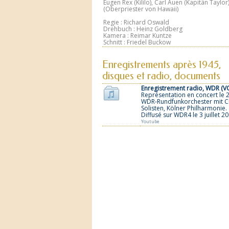
Eugen Rex (Kililo), Carl Auen (Kapitän Taylor
(Oberpriester von Hawaii)
Regie : Richard Oswald
Drehbuch : Heinz Goldberg
Kamera : Reimar Kuntze
Schnitt : Friedel Buckow
Enregistrements après 1945,
disques et radio, documents
Enregistrement radio, WDR (V
Représentation en concert le 2
WDR-Rundfunkorchester mit C
Solisten, Kölner Philharmonie.
Diffusé sur WDR4 le 3 juillet 20
Youtube