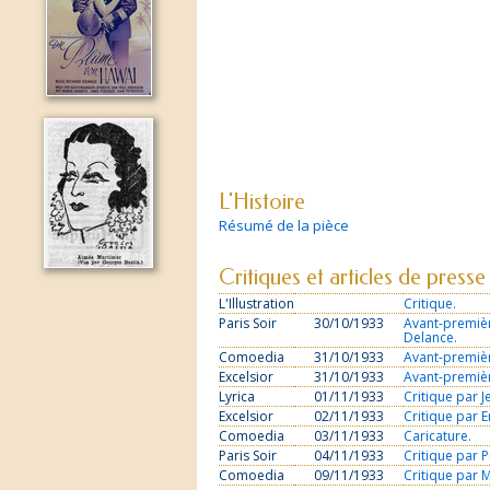
L'Histoire
Résumé de la pièce
Critiques et articles de presse
L'Illustration
Critique.
Paris Soir
30/10/1933
Avant-premiè
Delance.
Comoedia
31/10/1933
Avant-première
Excelsior
31/10/1933
Avant-premiè
Lyrica
01/11/1933
Critique par 
Excelsior
02/11/1933
Critique par E
Comoedia
03/11/1933
Caricature.
Paris Soir
04/11/1933
Critique par 
Comoedia
09/11/1933
Critique par 