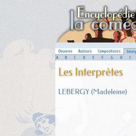
Oeuvres
Auteurs
Compositeurs
Inter
A
B
C
D
E
F
G
H
I
Les Interprètes
LEBERGY (Madeleine)