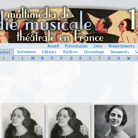
Accueil
Présentation
Liens
Remerciements
Techniciens
Editeurs
Théâtres
Chronologie
Documents
S
prètes
J
K
L
M
N
O
P
Q
R
S
T
U
V
W