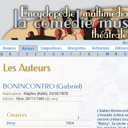
Acc
Oeuvres
Compositeurs
Interprètes
Techniciens
Editeur
Auteurs
A
B
C
D
E
F
G
H
I
J
K
L
M
N
O
Les Auteurs
BONINCONTRO (Gabriel)
Naissance :
Naples (Italie)
,
20/03/1878
Déc
ès :
Nice,
03/11/1963
(85 ans)
L'italien Bonincon
Oeuvres
s'installe à Nice
j.
seront créées tou
1924
Betsy
"Betsy", la seule 
les années 20 et 