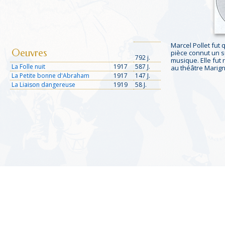
Marcel Pollet fut 
Oeuvres
pièce connut un s
792 j.
musique. Elle fut
La Folle nuit
1917
587 J.
au théâtre Marign
La Petite bonne d'Abraham
1917
147 J.
La Liaison dangereuse
1919
58 J.