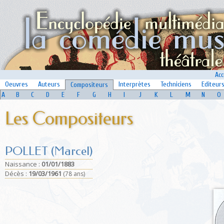
Acc
Oeuvres
Auteurs
Interprètes
Techniciens
Editeur
Compositeurs
A
B
C
D
E
F
G
H
I
J
K
L
M
N
O
Les Compositeurs
POLLET (Marcel)
Naissance :
01/01/1883
Déc
ès :
19/03/1961
(78 ans)