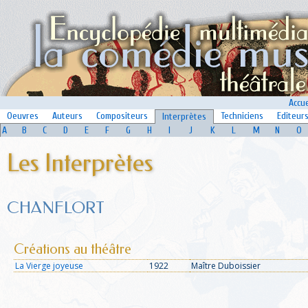
Accue
Oeuvres
Auteurs
Compositeurs
Techniciens
Editeur
Interprètes
A
B
C
D
E
F
G
H
I
J
K
L
M
N
O
Les Interprètes
CHANFLORT
Créations au théâtre
La Vierge joyeuse
1922
Maître Duboissier