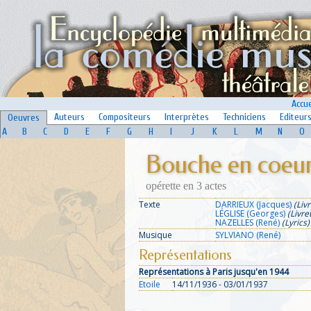
Accue
Auteurs
Compositeurs
Interprètes
Techniciens
Editeur
Oeuvres
A
B
C
D
E
F
G
H
I
J
K
L
M
N
O
Bouche en coeu
opérette en 3 actes
Texte
DARRIEUX (Jacques)
(Livr
LÉGLISE (Georges)
(Livre
NAZELLES (René)
(Lyrics)
Musique
SYLVIANO (René)
Représentations
Représentations à Paris jusqu'en 1944
Etoile
14/11/1936 - 03/01/1937