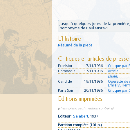
Jusqu'à quelques jours de la première, 
homonyme de Paul Misraki.
L'Histoire
Résumé de la pièce
Critiques et articles de presse
Excelsior
17/11/1936
Critique par 
Comoedia
17/11/1936
Article.
(suite)
Candide
19/11/1936
Opérette de s
Emile Vuiller
Paris Soir
20/11/1936
Critique par 
Editions imprimées
(chant-piano sauf mention contraire)
Editeur :
Salabert
, 1937
Partition complète (101 p.)