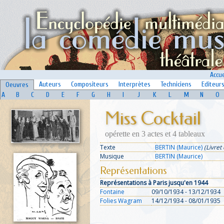
Accue
Auteurs
Compositeurs
Interprètes
Techniciens
Editeur
Oeuvres
A
B
C
D
E
F
G
H
I
J
K
L
M
N
O
Miss Cocktail
opérette en 3 actes et 4 tableaux
Texte
BERTIN (Maurice)
(Livret 
Musique
BERTIN (Maurice)
Représentations
Représentations à Paris jusqu'en 1944
Fontaine
09/10/1934 - 13/12/1934
Folies Wagram
14/12/1934 - 08/01/1935