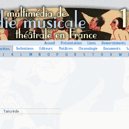
Accueil
Présentation
Liens
Remerciements
Techniciens
Editeurs
Théâtres
Chronologie
Documents
S
prètes
J
K
L
M
N
O
P
Q
R
S
T
U
V
W
Tancrède