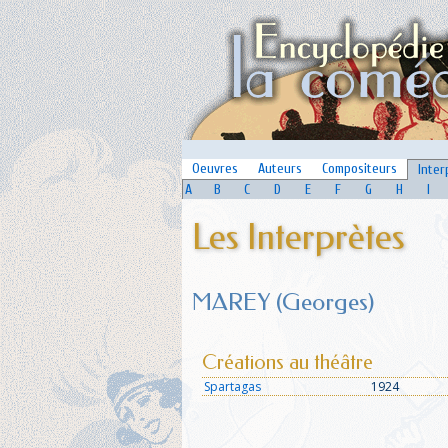
Oeuvres
Auteurs
Compositeurs
Inter
A
B
C
D
E
F
G
H
I
Les Interprètes
MAREY (Georges)
Créations au théâtre
Spartagas
1924