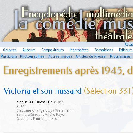
Accue
Oeuvres
Auteurs
Compositeurs
Interprètes
Techniciens
Editeurs
Partitions
Photographies
Autres images
Articles de Presse
Programmes
Enregistrements après 1945, d
Victoria et son hussard
(Sélection 33T
disque 33T 30cm TLP 91.011
Avec :
Claudine Granger, Elya Weismann
Bernard Sinclair, André Payol
Orch. dir. Emmanuel Koch