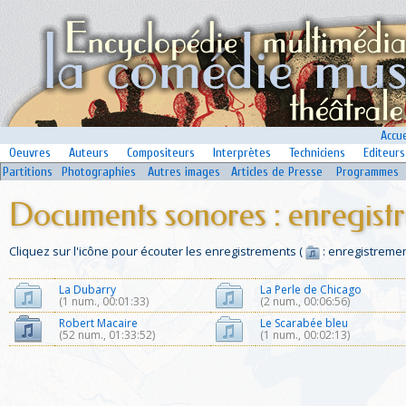
Accue
Oeuvres
Auteurs
Compositeurs
Interprètes
Techniciens
Editeurs
Partitions
Photographies
Autres images
Articles de Presse
Programmes
Documents sonores : enregist
Cliquez sur l'icône pour écouter les enregistrements (
: enregistremen
La Dubarry
La Perle de Chicago
(1 num., 00:01:33)
(2 num., 00:06:56)
Robert Macaire
Le Scarabée bleu
(52 num., 01:33:52)
(1 num., 00:02:13)